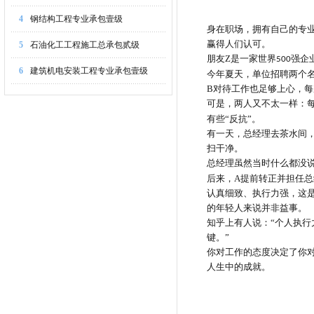
4
钢结构工程专业承包壹级
身在职场，拥有自己的专
赢得人们认可。
5
石油化工工程施工总承包贰级
朋友
Z
是一家世界
强企
500
6
建筑机电安装工程专业承包壹级
今年夏天，单位招聘两个
B
对待工作也足够上心，每
可是，两人又不太一样：
有些“反抗”。
有一天，总经理去茶水间
扫干净。
总经理虽然当时什么都没
后来，
A
提前转正并担任总
认真细致、执行力强，这
的年轻人来说并非益事。
知乎上有人说：
“个人执
键。”
你对工作的态度决定了你
人生中的成就。