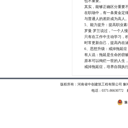
也不重要。
其实，能够正确区分重要
在职场中，有一条黄金定
与普通人的差距成为高人
5
、能力提升：提高职业素
罗曼
·罗兰说过，“一个人
只有在工作中主动学习，
时常更新自己，提高内在
6
、思想升级：戒掉拖延症
有人说：拖延是生命的窃
原本可以绚烂一世的人生
戒掉拖延症，培养自我执
版权所有：河南省中创建筑工程有限公司
豫I
电话：0371-86630772 邮
豫