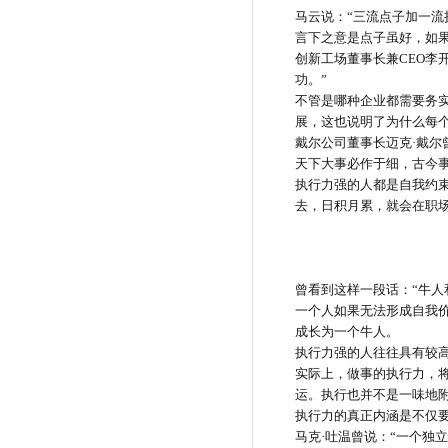
马云说：
“三流点子加一流
言下之意是点子虽好，如
创新工场董事长兼
CEO
李
功。”
不管是哪种企业都需要务
展，这也说明了为什么每
戴尔公司董事长迈克
·戴
天下大事必作于细，古今
执行力强的人都是自我约
去，日积月累，就会在职
曾看到这样一段话：
“牛
一个人如果无法形成自我
成长为一个牛人。
执行力强的人往往具有较
实际上，做事的执行力，
运。执行也并不是一味地
执行力的真正内涵是不仅
马克
·吐温曾说：“一个独